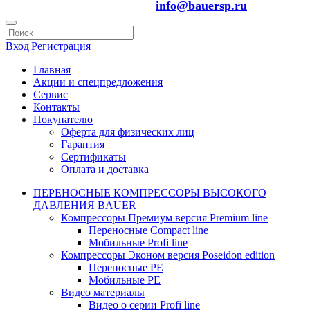
info@bauersp.ru
Вход
|
Регистрация
Главная
Акции и спецпредложения
Сервис
Контакты
Покупателю
Оферта для физических лиц
Гарантия
Сертификаты
Оплата и доставка
ПЕРЕНОСНЫЕ КОМПРЕССОРЫ ВЫСОКОГО
ДАВЛЕНИЯ BAUER
Компрессоры Премиум версия Premium line
Переносные Compact line
Мобильные Profi line
Компрессоры Эконом версия Poseidon edition
Переносные PE
Мобильные PE
Видео материалы
Видео о серии Profi line