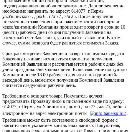
приложением копии паспорта и чеков/квитанций,
подтверждающих ошибочное зачисление. Данное заявление
необходимо направить по адресу: 614077, г.Пермь,
ул.Ушинского , дом 6 , п/о 77 , а/я 25. После получения
письменного заявления с приложением копии паспорта и
чеков/квитанций Компания производит возврат в срок до 10
(десяти) рабочих дней со дня получения 3аявления на
расчетный счет Заказчика, указанный в заявлении. В этом
случае, сумма возврата будет равняться стоимости Заказа.
Срок рассмотрения Заявления и возврата денежных средств
Заказчику начинает исчисляться с момента получения
Компанией Заявления и рассчитывается в рабочих днях без
учета праздников/выходных дней. Если заявление поступило
Компании после 18.00 рабочего дня или в праздничный/
выходной день, моментом получения Компанией Заявления
считается следующий рабочий день.
Требование о возврате товара Покупатель должен
предоставить Продавцу либо в письменном виде по адресу:
614077, г.Пермь, ул.Ушинского , дом 6 , п/о 77 , а/я 25, либо в
электронном на адрес электронной почты
.
Требование может быть составлено в свободной форме с
обязательным указанием контактных данных Покупателя,
совпадающих с указанными при заказе Товара, наименования