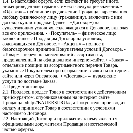
1.4. В настоящей оферте, если контекст не требует иного,
нижеприведенные термины имеют следующие значения: •
«Оферта» – публичное предложение Продавца, адресованное
любому физическому лицу (гражданину), заключить с ним
договор купли-продажи (далее – «Договор») на
существующих условиях, содержащихся в Договоре, включая
все его приложения. • «Покупатель» – физическое лицо,
заключившее с Продавцом Договор на условиях,
содержащихся в Договоре. • «Акцепт» – полное и
безоговорочное принятие Покупателем условий Договора. •
«Товар» – перечень наименований ассортимента,
представленный на официальном интернет-сайте. • «Заказ» –
отдельные позиции из ассортиментного перечня Товара,
указанные Покупателем при оформлении заявки на интернет-
сайте или через Оператора. • «Доставка» – курьерские
услуги по доставке Заказа.
2. Предмет договора
2.1. Продавец продает Товар в соответствии с действующим
прейскурантом, опубликованным на интернет-сайте
Продавца «http://BAUERSP.RU/», а Покупатель производит
оплату и принимает Товар в соответствии с условиями
настоящего Договора.
2.2. Настоящий Договор и приложения к нему являются
официальными документами Продавца и неотъемлемой
частью оферты.