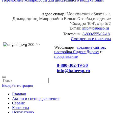
Переносные компрессоры для дыхательного воздуха Bauer
Московская область, г.
Адрес склада:
Домодедово,
Микрорайон Белые Столбы,
владение
"Склады 104", стр 5/2
E-mail:
info@bauersp.ru
Телефоны:
8-800-555-07-18
Смотреть все контакты
WebCanape -
создание сайтов
,
настройка Яндекс Директ
и
продвижение
8-800-302-19-50
info@bauersp.ru
Вход
|
Регистрация
Главная
Акции и спецпредложения
Сервис
Контакты
Покупателю