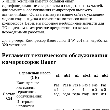
У нашей компании имеется большой опыт,
сертифицированные специалисты и склад запасных частей,
для ремонта и обслуживания компрессоров высокого
давления Bauer. Оставьте заявку на нашем сайте с указанием
модели года выпуска и количества моточасов вашего
компрессора Bauer, мы подберём необходимые запчасти для
ТО и сделаем коммерческое предложение со всеми
необходимыми работами.
Для примера. Компрессор Bauer Junior II-W. 2018г.в. наработка
320 моточасов.
Регламент технического обслуживания
компрессоров Bauer
Сервисный набор
a1
ab1
a1
abc1
a1
ab1
(СН)
Календарные
Раз
Раз в
Раз в
Раз в
Раз
Раз
интервалы
в 1
2
3
4
в 5
в 6
сервисного
Состав
год
года
года
года
лет
лет
обслуживания:
СН
Интервалы
наработки