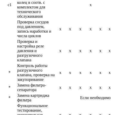
колец в соотв. с
c1
x
комплектом для
технического
обслуживания
Проверка сосудов
под давлением,
x
x
x
x
x
x
запись наработки и
числа циклов
Проверка и
настройка реле
давления и
x
x
x
x
x
x
разгрузочного
клапана
Контроль работы
разгрузочного
*
x
x
x
x
x
x
клапана, проверка на
закупоривание
Замена фильтра-
*
x
x
x
x
x
x
сепаратора
Замена картриджа
*
Если необходимо
фильтра
Функциональное
тестирование,
окончательная
x
x
x
x
x
x