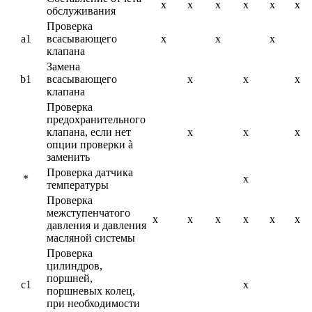
x
x
x
x
x
x
обслуживания
Проверка
a1
всасывающего
x
x
x
клапана
Замена
b1
всасывающего
x
x
x
клапана
Проверка
предохранительного
клапана, если нет
x
x
x
опции проверки à
заменить
Проверка датчика
*
x
температуры
Проверка
межступенчатого
x
x
x
x
x
x
давления и давления
масляной системы
Проверка
цилиндров,
поршней,
c1
x
поршневых колец,
при необходимости