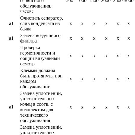
сервисного
500
1000
1500
2000
2500
3000
обслуживания,
часов:
Очистить сепаратор,
a1
слив конденсата из
x
x
x
x
x
x
бачка
Замена воздушного
a1
x
x
x
x
x
x
фильтра
Проверка
герметичности и
x
x
x
x
x
x
общий визуальный
осмотр
Клеммы должны
быть протянуты при
x
x
x
x
x
x
каждом
обслуживании
Замена уплотнений,
уплотнительных
колец в соотв. с
a1
x
x
x
x
x
x
комплектом для
технического
обслуживания
Замена уплотнений,
уплотнительных