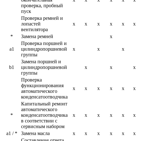
проверка, пробный
пуск
Проверка ремней и
лопастей
x
x
x
x
x
x
вентилятора
*
Замена ремней
x
Проверка поршней и
a1
цилиндропоршневой
x
x
x
группы
Замена поршней и
b1
цилиндропоршневой
x
x
x
группы
Проверка
функционирования
x
x
x
x
x
x
автоматического
конденсатоотводчика
Капитальный ремонт
автоматического
*
конденсатоотводчика
x
x
x
x
x
x
в соответствии с
сервисным набором
a1 / *
Замена масла
x
x
x
x
x
x
Составление отчета