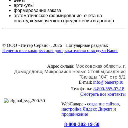
цены
артикулы
формирование заказа
автоматическое формирование счёта на
оплату,
коммерческого предложения и
договор
© ООО «Интер Сервис», 2026 Популярные разделы:
Переносные компрессоры для дыхательного воздуха Bauer
Московская область, г.
Адрес склада:
Домодедово,
Микрорайон Белые Столбы,
владение
"Склады 104", стр 5/2
E-mail:
info@bauersp.ru
Телефоны:
8-800-555-07-18
Смотреть все контакты
WebCanape -
создание сайтов
,
настройка Яндекс Директ
и
продвижение
8-800-302-19-50