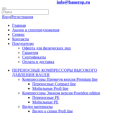
info@bauersp.ru
Вход
|
Регистрация
Главная
Акции и спецпредложения
Сервис
Контакты
Покупателю
Оферта для физических лиц
Гарантия
Сертификаты
Оплата и доставка
ПЕРЕНОСНЫЕ КОМПРЕССОРЫ ВЫСОКОГО
ДАВЛЕНИЯ BAUER
Компрессоры Премиум версия Premium line
Переносные Compact line
Мобильные Profi line
Компрессоры Эконом версия Poseidon edition
Переносные PE
Мобильные PE
Видео материалы
Видео о серии Profi line