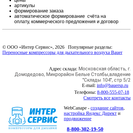
цены
артикулы
формирование заказа
автоматическое формирование счёта на
оплату,
коммерческого предложения и
договор
© ООО «Интер Сервис», 2026 Популярные разделы:
Переносные компрессоры для дыхательного воздуха Bauer
Московская область, г.
Адрес склада:
Домодедово,
Микрорайон Белые Столбы,
владение
"Склады 104", стр 5/2
E-mail:
info@bauersp.ru
Телефоны:
8-800-555-07-18
Смотреть все контакты
WebCanape -
создание сайтов
,
настройка Яндекс Директ
и
продвижение
8-800-302-19-50