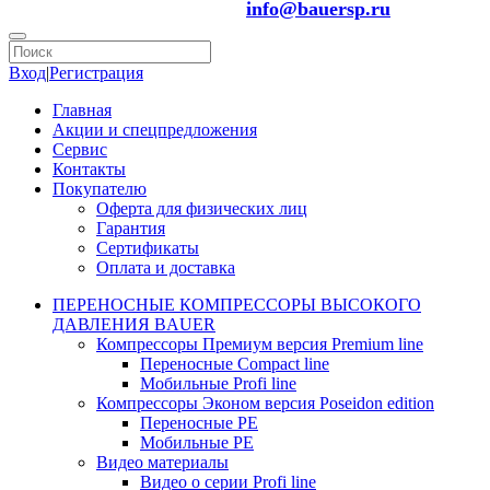
info@bauersp.ru
Вход
|
Регистрация
Главная
Акции и спецпредложения
Сервис
Контакты
Покупателю
Оферта для физических лиц
Гарантия
Сертификаты
Оплата и доставка
ПЕРЕНОСНЫЕ КОМПРЕССОРЫ ВЫСОКОГО
ДАВЛЕНИЯ BAUER
Компрессоры Премиум версия Premium line
Переносные Compact line
Мобильные Profi line
Компрессоры Эконом версия Poseidon edition
Переносные PE
Мобильные PE
Видео материалы
Видео о серии Profi line