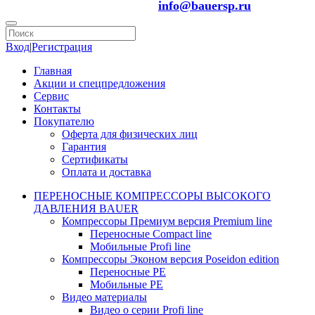
info@bauersp.ru
Вход
|
Регистрация
Главная
Акции и спецпредложения
Сервис
Контакты
Покупателю
Оферта для физических лиц
Гарантия
Сертификаты
Оплата и доставка
ПЕРЕНОСНЫЕ КОМПРЕССОРЫ ВЫСОКОГО
ДАВЛЕНИЯ BAUER
Компрессоры Премиум версия Premium line
Переносные Compact line
Мобильные Profi line
Компрессоры Эконом версия Poseidon edition
Переносные PE
Мобильные PE
Видео материалы
Видео о серии Profi line