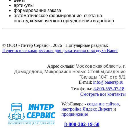
цены
артикулы
формирование заказа
автоматическое формирование счёта на
оплату,
коммерческого предложения и
договор
© ООО «Интер Сервис», 2026 Популярные разделы:
Переносные компрессоры для дыхательного воздуха Bauer
Московская область, г.
Адрес склада:
Домодедово,
Микрорайон Белые Столбы,
владение
"Склады 104", стр 5/2
E-mail:
info@bauersp.ru
Телефоны:
8-800-555-07-18
Смотреть все контакты
WebCanape -
создание сайтов
,
настройка Яндекс Директ
и
продвижение
8-800-302-19-50