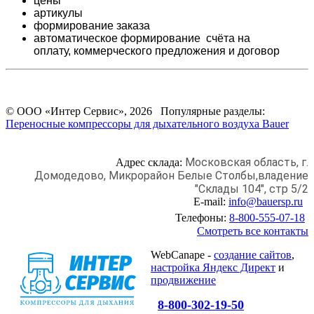
цены
артикулы
формирование заказа
автоматическое формирование счёта на
оплату,
коммерческого предложения и
договор
© ООО «Интер Сервис», 2026 Популярные разделы:
Переносные компрессоры для дыхательного воздуха Bauer
Московская область, г.
Адрес склада:
Домодедово,
Микрорайон Белые Столбы,
владение
"Склады 104", стр 5/2
E-mail:
info@bauersp.ru
Телефоны:
8-800-555-07-18
Смотреть все контакты
WebCanape -
создание сайтов
,
настройка Яндекс Директ
и
продвижение
8-800-302-19-50