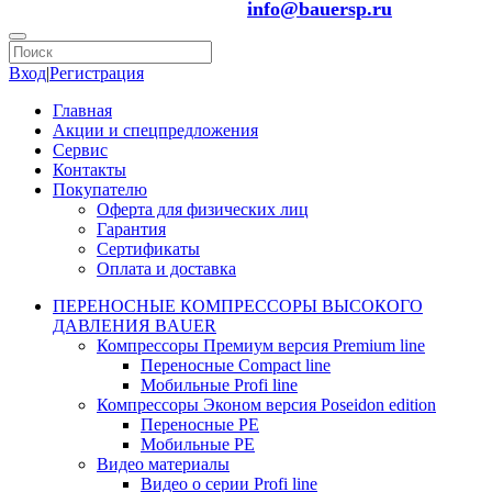
info@bauersp.ru
Вход
|
Регистрация
Главная
Акции и спецпредложения
Сервис
Контакты
Покупателю
Оферта для физических лиц
Гарантия
Сертификаты
Оплата и доставка
ПЕРЕНОСНЫЕ КОМПРЕССОРЫ ВЫСОКОГО
ДАВЛЕНИЯ BAUER
Компрессоры Премиум версия Premium line
Переносные Compact line
Мобильные Profi line
Компрессоры Эконом версия Poseidon edition
Переносные PE
Мобильные PE
Видео материалы
Видео о серии Profi line