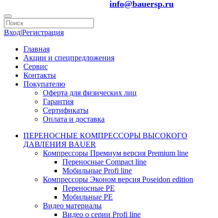
info@bauersp.ru
Вход
|
Регистрация
Главная
Акции и спецпредложения
Сервис
Контакты
Покупателю
Оферта для физических лиц
Гарантия
Сертификаты
Оплата и доставка
ПЕРЕНОСНЫЕ КОМПРЕССОРЫ ВЫСОКОГО
ДАВЛЕНИЯ BAUER
Компрессоры Премиум версия Premium line
Переносные Compact line
Мобильные Profi line
Компрессоры Эконом версия Poseidon edition
Переносные PE
Мобильные PE
Видео материалы
Видео о серии Profi line