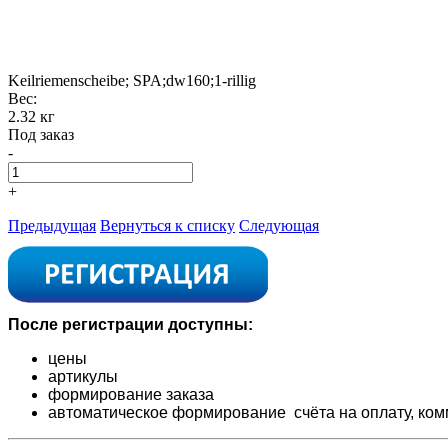
Keilriemenscheibe; SPA;dw160;1-rillig
Вес:
2.32 кг
Под заказ
-
+
Предыдущая
Вернуться к списку
Следующая
После регистрации доступны:
цены
артикулы
формирование заказа
автоматическое формирование счёта на оплату,
ком