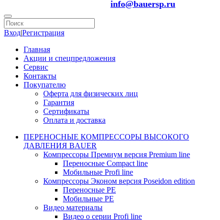
info@bauersp.ru
Вход
|
Регистрация
Главная
Акции и спецпредложения
Сервис
Контакты
Покупателю
Оферта для физических лиц
Гарантия
Сертификаты
Оплата и доставка
ПЕРЕНОСНЫЕ КОМПРЕССОРЫ ВЫСОКОГО
ДАВЛЕНИЯ BAUER
Компрессоры Премиум версия Premium line
Переносные Compact line
Мобильные Profi line
Компрессоры Эконом версия Poseidon edition
Переносные PE
Мобильные PE
Видео материалы
Видео о серии Profi line