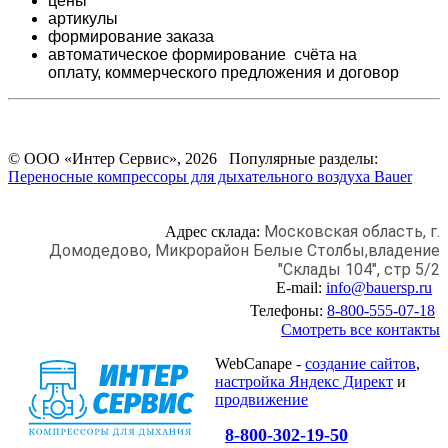
цены
артикулы
формирование заказа
автоматическое формирование счёта на
оплату,
коммерческого предложения и
договор
© ООО «Интер Сервис», 2026 Популярные разделы:
Переносные компрессоры для дыхательного воздуха Bauer
Московская область, г.
Адрес склада:
Домодедово,
Микрорайон Белые Столбы,
владение
"Склады 104", стр 5/2
E-mail:
info@bauersp.ru
Телефоны:
8-800-555-07-18
Смотреть все контакты
WebCanape -
создание сайтов
,
настройка Яндекс Директ
и
продвижение
8-800-302-19-50