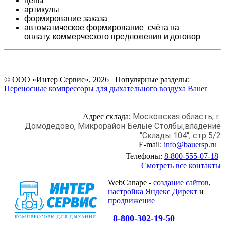
цены
артикулы
формирование заказа
автоматическое формирование счёта на
оплату,
коммерческого предложения и
договор
© ООО «Интер Сервис», 2026 Популярные разделы:
Переносные компрессоры для дыхательного воздуха Bauer
Московская область, г.
Адрес склада:
Домодедово,
Микрорайон Белые Столбы,
владение
"Склады 104", стр 5/2
E-mail:
info@bauersp.ru
Телефоны:
8-800-555-07-18
Смотреть все контакты
WebCanape -
создание сайтов
,
настройка Яндекс Директ
и
продвижение
8-800-302-19-50