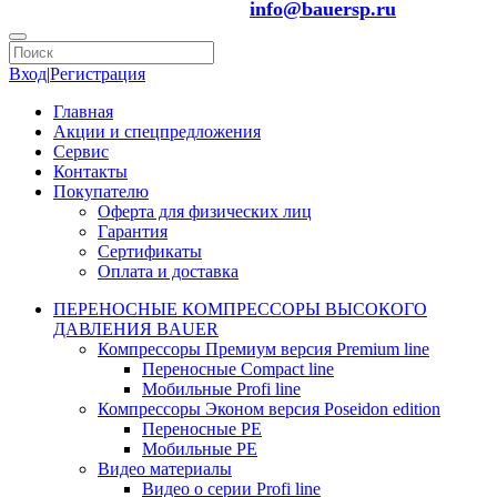
info@bauersp.ru
Вход
|
Регистрация
Главная
Акции и спецпредложения
Сервис
Контакты
Покупателю
Оферта для физических лиц
Гарантия
Сертификаты
Оплата и доставка
ПЕРЕНОСНЫЕ КОМПРЕССОРЫ ВЫСОКОГО
ДАВЛЕНИЯ BAUER
Компрессоры Премиум версия Premium line
Переносные Compact line
Мобильные Profi line
Компрессоры Эконом версия Poseidon edition
Переносные PE
Мобильные PE
Видео материалы
Видео о серии Profi line