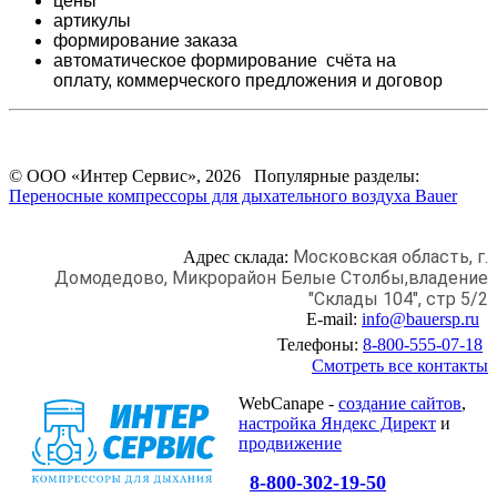
цены
артикулы
формирование заказа
автоматическое формирование счёта на
оплату,
коммерческого предложения и
договор
© ООО «Интер Сервис», 2026 Популярные разделы:
Переносные компрессоры для дыхательного воздуха Bauer
Московская область, г.
Адрес склада:
Домодедово,
Микрорайон Белые Столбы,
владение
"Склады 104", стр 5/2
E-mail:
info@bauersp.ru
Телефоны:
8-800-555-07-18
Смотреть все контакты
WebCanape -
создание сайтов
,
настройка Яндекс Директ
и
продвижение
8-800-302-19-50