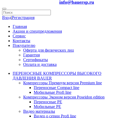
info@bauersp.ru
Вход
|
Регистрация
Главная
Акции и спецпредложения
Сервис
Контакты
Покупателю
Оферта для физических лиц
Гарантия
Сертификаты
Оплата и доставка
ПЕРЕНОСНЫЕ КОМПРЕССОРЫ ВЫСОКОГО
ДАВЛЕНИЯ BAUER
Компрессоры Премиум версия Premium line
Переносные Compact line
Мобильные Profi line
Компрессоры Эконом версия Poseidon edition
Переносные PE
Мобильные PE
Видео материалы
Видео о серии Profi line