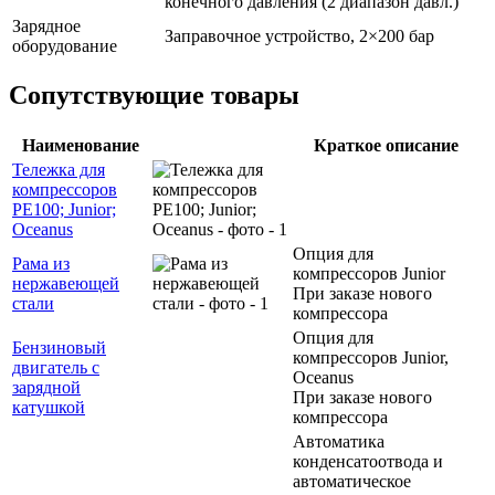
конечного давления (2 диапазон давл.)
Зарядное
Заправочное устройство, 2×200 бар
оборудование
Сопутствующие товары
Наименование
Краткое описание
Тележка для
компрессоров
PE100; Junior;
Oceanus
Опция для
Рама из
компрессоров Junior
нержавеющей
При заказе нового
стали
компрессора
Опция для
Бензиновый
компрессоров Junior,
двигатель с
Oceanus
зарядной
При заказе нового
катушкой
компрессора
Автоматика
конденсатоотвода и
автоматическое