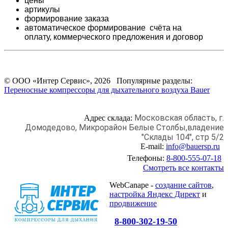
цены
артикулы
формирование заказа
автоматическое формирование счёта на
оплату,
коммерческого предложения и
договор
© ООО «Интер Сервис», 2026 Популярные разделы:
Переносные компрессоры для дыхательного воздуха Bauer
Московская область, г.
Адрес склада:
Домодедово,
Микрорайон Белые Столбы,
владение
"Склады 104", стр 5/2
E-mail:
info@bauersp.ru
Телефоны:
8-800-555-07-18
Смотреть все контакты
WebCanape -
создание сайтов
,
настройка Яндекс Директ
и
продвижение
8-800-302-19-50