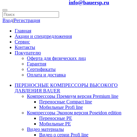
info@bauersp.ru
Вход
|
Регистрация
Главная
Акции и спецпредложения
Сервис
Контакты
Покупателю
Оферта для физических лиц
Гарантия
Сертификаты
Оплата и доставка
ПЕРЕНОСНЫЕ КОМПРЕССОРЫ ВЫСОКОГО
ДАВЛЕНИЯ BAUER
Компрессоры Премиум версия Premium line
Переносные Compact line
Мобильные Profi line
Компрессоры Эконом версия Poseidon edition
Переносные PE
Мобильные PE
Видео материалы
Видео о серии Profi line