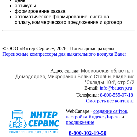
цены
артикулы
формирование заказа
автоматическое формирование счёта на
оплату,
коммерческого предложения и
договор
© ООО «Интер Сервис», 2026 Популярные разделы:
Переносные компрессоры для дыхательного воздуха Bauer
Московская область, г.
Адрес склада:
Домодедово,
Микрорайон Белые Столбы,
владение
"Склады 104", стр 5/2
E-mail:
info@bauersp.ru
Телефоны:
8-800-555-07-18
Смотреть все контакты
WebCanape -
создание сайтов
,
настройка Яндекс Директ
и
продвижение
8-800-302-19-50