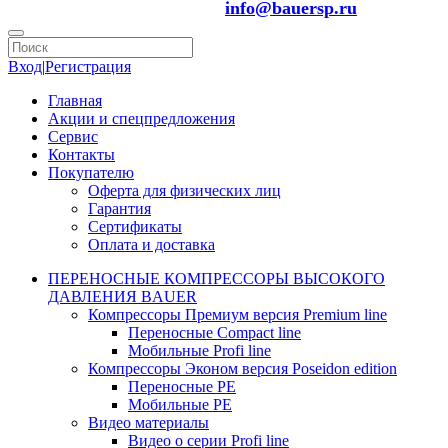
info@bauersp.ru
Вход
|
Регистрация
Главная
Акции и спецпредложения
Сервис
Контакты
Покупателю
Оферта для физических лиц
Гарантия
Сертификаты
Оплата и доставка
ПЕРЕНОСНЫЕ КОМПРЕССОРЫ ВЫСОКОГО
ДАВЛЕНИЯ BAUER
Компрессоры Премиум версия Premium line
Переносные Compact line
Мобильные Profi line
Компрессоры Эконом версия Poseidon edition
Переносные PE
Мобильные PE
Видео материалы
Видео о серии Profi line