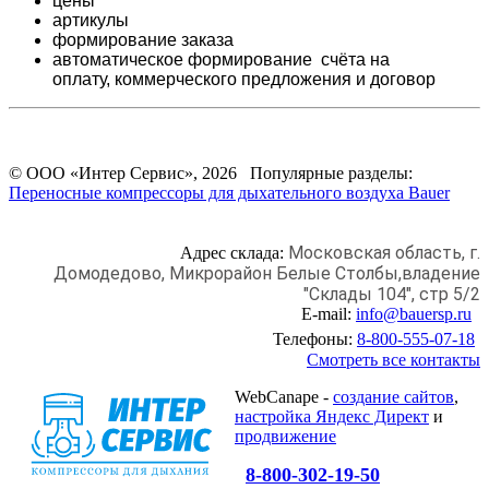
цены
артикулы
формирование заказа
автоматическое формирование счёта на
оплату,
коммерческого предложения и
договор
© ООО «Интер Сервис», 2026 Популярные разделы:
Переносные компрессоры для дыхательного воздуха Bauer
Московская область, г.
Адрес склада:
Домодедово,
Микрорайон Белые Столбы,
владение
"Склады 104", стр 5/2
E-mail:
info@bauersp.ru
Телефоны:
8-800-555-07-18
Смотреть все контакты
WebCanape -
создание сайтов
,
настройка Яндекс Директ
и
продвижение
8-800-302-19-50