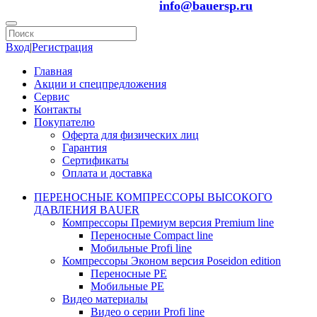
info@bauersp.ru
Вход
|
Регистрация
Главная
Акции и спецпредложения
Сервис
Контакты
Покупателю
Оферта для физических лиц
Гарантия
Сертификаты
Оплата и доставка
ПЕРЕНОСНЫЕ КОМПРЕССОРЫ ВЫСОКОГО
ДАВЛЕНИЯ BAUER
Компрессоры Премиум версия Premium line
Переносные Compact line
Мобильные Profi line
Компрессоры Эконом версия Poseidon edition
Переносные PE
Мобильные PE
Видео материалы
Видео о серии Profi line