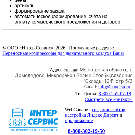
цены
артикулы
формирование заказа
автоматическое формирование счёта на
оплату,
коммерческого предложения и
договор
© ООО «Интер Сервис», 2026 Популярные разделы:
Переносные компрессоры для дыхательного воздуха Bauer
Московская область, г.
Адрес склада:
Домодедово,
Микрорайон Белые Столбы,
владение
"Склады 104", стр 5/2
E-mail:
info@bauersp.ru
Телефоны:
8-800-555-07-18
Смотреть все контакты
WebCanape -
создание сайтов
,
настройка Яндекс Директ
и
продвижение
8-800-302-19-50