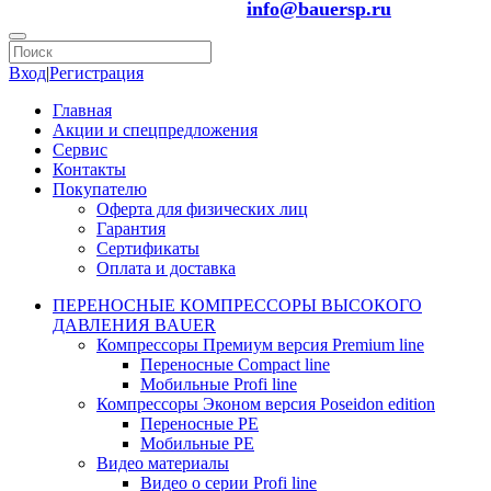
info@bauersp.ru
Вход
|
Регистрация
Главная
Акции и спецпредложения
Сервис
Контакты
Покупателю
Оферта для физических лиц
Гарантия
Сертификаты
Оплата и доставка
ПЕРЕНОСНЫЕ КОМПРЕССОРЫ ВЫСОКОГО
ДАВЛЕНИЯ BAUER
Компрессоры Премиум версия Premium line
Переносные Compact line
Мобильные Profi line
Компрессоры Эконом версия Poseidon edition
Переносные PE
Мобильные PE
Видео материалы
Видео о серии Profi line