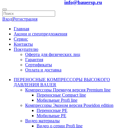
info@bauersp.ru
Вход
|
Регистрация
Главная
Акции и спецпредложения
Сервис
Контакты
Покупателю
Оферта для физических лиц
Гарантия
Сертификаты
Оплата и доставка
ПЕРЕНОСНЫЕ КОМПРЕССОРЫ ВЫСОКОГО
ДАВЛЕНИЯ BAUER
Компрессоры Премиум версия Premium line
Переносные Compact line
Мобильные Profi line
Компрессоры Эконом версия Poseidon edition
Переносные PE
Мобильные PE
Видео материалы
Видео о серии Profi line