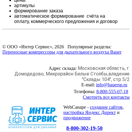
цены
артикулы
формирование заказа
автоматическое формирование счёта на
оплату,
коммерческого предложения и
договор
© ООО «Интер Сервис», 2026 Популярные разделы:
Переносные компрессоры для дыхательного воздуха Bauer
Московская область, г.
Адрес склада:
Домодедово,
Микрорайон Белые Столбы,
владение
"Склады 104", стр 5/2
E-mail:
info@bauersp.ru
Телефоны:
8-800-555-07-18
Смотреть все контакты
WebCanape -
создание сайтов
,
настройка Яндекс Директ
и
продвижение
8-800-302-19-50