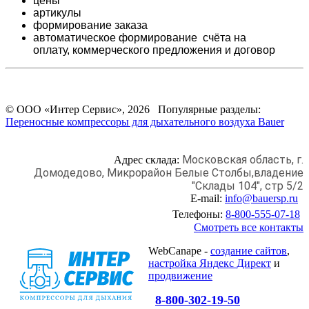
цены
артикулы
формирование заказа
автоматическое формирование счёта на
оплату,
коммерческого предложения и
договор
© ООО «Интер Сервис», 2026 Популярные разделы:
Переносные компрессоры для дыхательного воздуха Bauer
Московская область, г.
Адрес склада:
Домодедово,
Микрорайон Белые Столбы,
владение
"Склады 104", стр 5/2
E-mail:
info@bauersp.ru
Телефоны:
8-800-555-07-18
Смотреть все контакты
WebCanape -
создание сайтов
,
настройка Яндекс Директ
и
продвижение
8-800-302-19-50