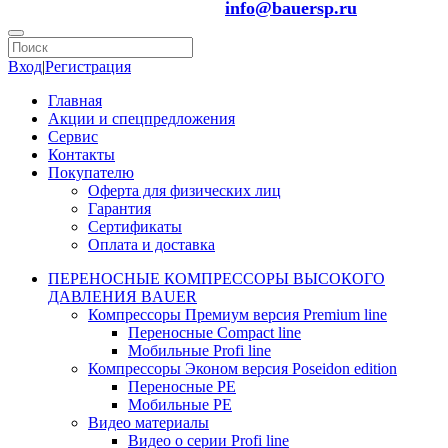
info@bauersp.ru
Вход
|
Регистрация
Главная
Акции и спецпредложения
Сервис
Контакты
Покупателю
Оферта для физических лиц
Гарантия
Сертификаты
Оплата и доставка
ПЕРЕНОСНЫЕ КОМПРЕССОРЫ ВЫСОКОГО
ДАВЛЕНИЯ BAUER
Компрессоры Премиум версия Premium line
Переносные Compact line
Мобильные Profi line
Компрессоры Эконом версия Poseidon edition
Переносные PE
Мобильные PE
Видео материалы
Видео о серии Profi line