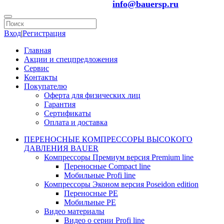
info@bauersp.ru
Вход
|
Регистрация
Главная
Акции и спецпредложения
Сервис
Контакты
Покупателю
Оферта для физических лиц
Гарантия
Сертификаты
Оплата и доставка
ПЕРЕНОСНЫЕ КОМПРЕССОРЫ ВЫСОКОГО
ДАВЛЕНИЯ BAUER
Компрессоры Премиум версия Premium line
Переносные Compact line
Мобильные Profi line
Компрессоры Эконом версия Poseidon edition
Переносные PE
Мобильные PE
Видео материалы
Видео о серии Profi line