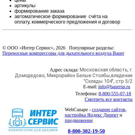
цены
артикулы
формирование заказа
автоматическое формирование счёта на
оплату,
коммерческого предложения и
договор
© ООО «Интер Сервис», 2026 Популярные разделы:
Переносные компрессоры для дыхательного воздуха Bauer
Московская область, г.
Адрес склада:
Домодедово,
Микрорайон Белые Столбы,
владение
"Склады 104", стр 5/2
E-mail:
info@bauersp.ru
Телефоны:
8-800-555-07-18
Смотреть все контакты
WebCanape -
создание сайтов
,
настройка Яндекс Директ
и
продвижение
8-800-302-19-50