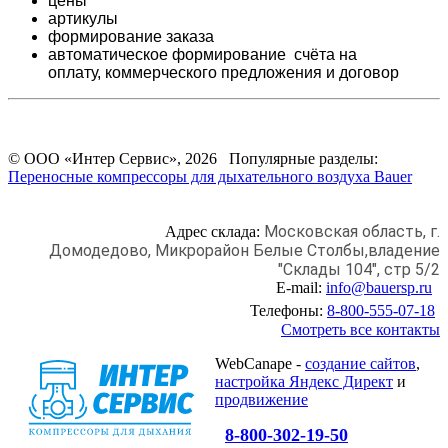
цены
артикулы
формирование заказа
автоматическое формирование счёта на
оплату,
коммерческого предложения и
договор
© ООО «Интер Сервис», 2026 Популярные разделы:
Переносные компрессоры для дыхательного воздуха Bauer
Московская область, г.
Адрес склада:
Домодедово,
Микрорайон Белые Столбы,
владение
"Склады 104", стр 5/2
E-mail:
info@bauersp.ru
Телефоны:
8-800-555-07-18
Смотреть все контакты
WebCanape -
создание сайтов
,
настройка Яндекс Директ
и
продвижение
8-800-302-19-50