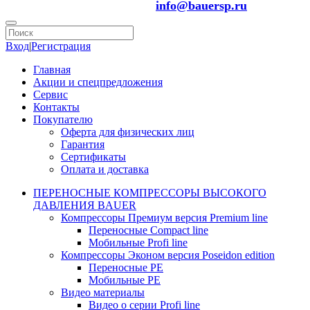
info@bauersp.ru
Вход
|
Регистрация
Главная
Акции и спецпредложения
Сервис
Контакты
Покупателю
Оферта для физических лиц
Гарантия
Сертификаты
Оплата и доставка
ПЕРЕНОСНЫЕ КОМПРЕССОРЫ ВЫСОКОГО
ДАВЛЕНИЯ BAUER
Компрессоры Премиум версия Premium line
Переносные Compact line
Мобильные Profi line
Компрессоры Эконом версия Poseidon edition
Переносные PE
Мобильные PE
Видео материалы
Видео о серии Profi line