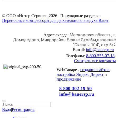
© ООО «Интер Сервис», 2026 Популярные разделы:
Переносные компрессоры для дыхательного воздуха Bauer
Московская область, г.
Адрес склада:
Домодедово,
Микрорайон Белые Столбы,
владение
"Склады 104", стр 5/2
E-mail:
info@bauersp.ru
Телефоны:
8-800-555-07-18
Смотреть все контакты
WebCanape -
создание сайтов
,
настройка Яндекс Директ
и
продвижение
8-800-302-19-50
info@bauersp.ru
Вход
|
Регистрация