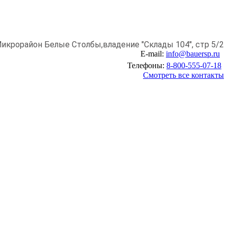
икрорайон Белые Столбы,
владение "Склады 104", стр 5/2
E-mail:
info@bauersp.ru
Телефоны:
8-800-555-07-18
Смотреть все контакты