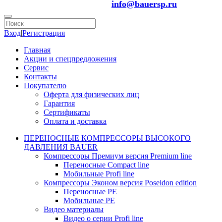
info@bauersp.ru
Вход
|
Регистрация
Главная
Акции и спецпредложения
Сервис
Контакты
Покупателю
Оферта для физических лиц
Гарантия
Сертификаты
Оплата и доставка
ПЕРЕНОСНЫЕ КОМПРЕССОРЫ ВЫСОКОГО
ДАВЛЕНИЯ BAUER
Компрессоры Премиум версия Premium line
Переносные Compact line
Мобильные Profi line
Компрессоры Эконом версия Poseidon edition
Переносные PE
Мобильные PE
Видео материалы
Видео о серии Profi line