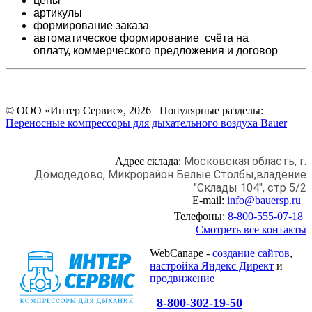
цены
артикулы
формирование заказа
автоматическое формирование счёта на
оплату,
коммерческого предложения и
договор
© ООО «Интер Сервис», 2026 Популярные разделы:
Переносные компрессоры для дыхательного воздуха Bauer
Московская область, г.
Адрес склада:
Домодедово,
Микрорайон Белые Столбы,
владение
"Склады 104", стр 5/2
E-mail:
info@bauersp.ru
Телефоны:
8-800-555-07-18
Смотреть все контакты
WebCanape -
создание сайтов
,
настройка Яндекс Директ
и
продвижение
8-800-302-19-50