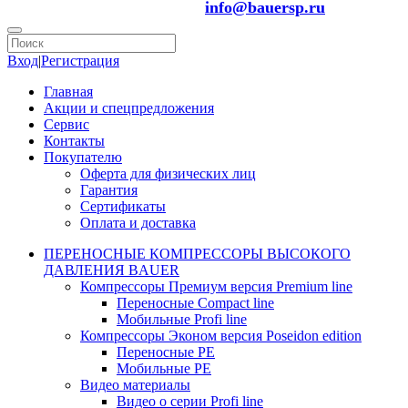
info@bauersp.ru
Вход
|
Регистрация
Главная
Акции и спецпредложения
Сервис
Контакты
Покупателю
Оферта для физических лиц
Гарантия
Сертификаты
Оплата и доставка
ПЕРЕНОСНЫЕ КОМПРЕССОРЫ ВЫСОКОГО
ДАВЛЕНИЯ BAUER
Компрессоры Премиум версия Premium line
Переносные Compact line
Мобильные Profi line
Компрессоры Эконом версия Poseidon edition
Переносные PE
Мобильные PE
Видео материалы
Видео о серии Profi line