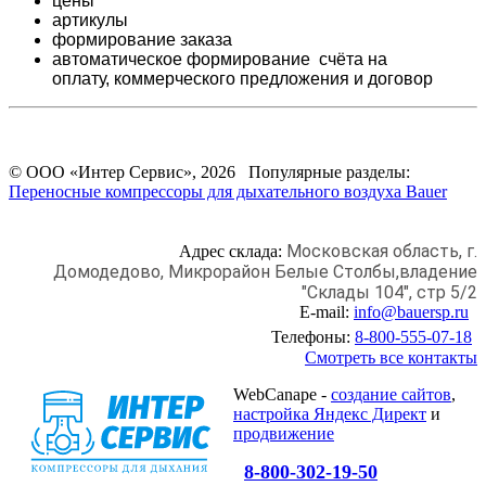
цены
артикулы
формирование заказа
автоматическое формирование счёта на
оплату,
коммерческого предложения и
договор
© ООО «Интер Сервис», 2026 Популярные разделы:
Переносные компрессоры для дыхательного воздуха Bauer
Московская область, г.
Адрес склада:
Домодедово,
Микрорайон Белые Столбы,
владение
"Склады 104", стр 5/2
E-mail:
info@bauersp.ru
Телефоны:
8-800-555-07-18
Смотреть все контакты
WebCanape -
создание сайтов
,
настройка Яндекс Директ
и
продвижение
8-800-302-19-50