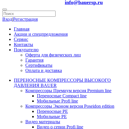
info@bauersp.ru
Вход
|
Регистрация
Главная
Акции и спецпредложения
Сервис
Контакты
Покупателю
Оферта для физических лиц
Гарантия
Сертификаты
Оплата и доставка
ПЕРЕНОСНЫЕ КОМПРЕССОРЫ ВЫСОКОГО
ДАВЛЕНИЯ BAUER
Компрессоры Премиум версия Premium line
Переносные Compact line
Мобильные Profi line
Компрессоры Эконом версия Poseidon edition
Переносные PE
Мобильные PE
Видео материалы
Видео о серии Profi line