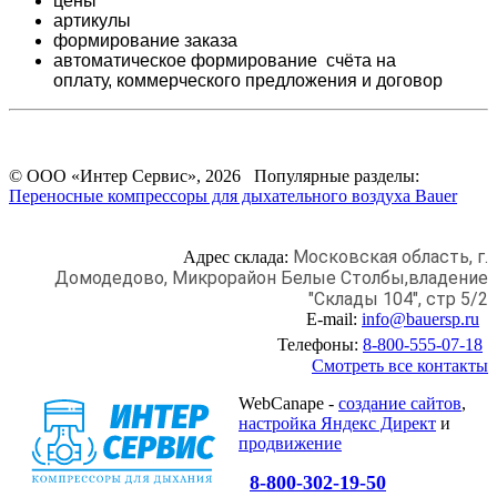
цены
артикулы
формирование заказа
автоматическое формирование счёта на
оплату,
коммерческого предложения и
договор
© ООО «Интер Сервис», 2026 Популярные разделы:
Переносные компрессоры для дыхательного воздуха Bauer
Московская область, г.
Адрес склада:
Домодедово,
Микрорайон Белые Столбы,
владение
"Склады 104", стр 5/2
E-mail:
info@bauersp.ru
Телефоны:
8-800-555-07-18
Смотреть все контакты
WebCanape -
создание сайтов
,
настройка Яндекс Директ
и
продвижение
8-800-302-19-50