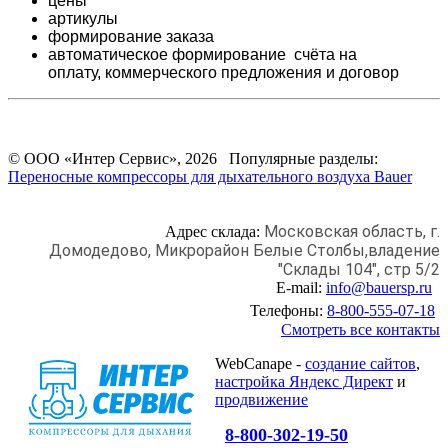
цены
артикулы
формирование заказа
автоматическое формирование счёта на
оплату,
коммерческого предложения и
договор
© ООО «Интер Сервис», 2026 Популярные разделы:
Переносные компрессоры для дыхательного воздуха Bauer
Московская область, г.
Адрес склада:
Домодедово,
Микрорайон Белые Столбы,
владение
"Склады 104", стр 5/2
E-mail:
info@bauersp.ru
Телефоны:
8-800-555-07-18
Смотреть все контакты
WebCanape -
создание сайтов
,
настройка Яндекс Директ
и
продвижение
8-800-302-19-50