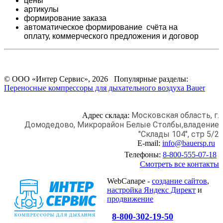
цены
артикулы
формирование заказа
автоматическое формирование счёта на
оплату,
коммерческого предложения и
договор
© ООО «Интер Сервис», 2026 Популярные разделы:
Переносные компрессоры для дыхательного воздуха Bauer
Московская область, г.
Адрес склада:
Домодедово,
Микрорайон Белые Столбы,
владение
"Склады 104", стр 5/2
E-mail:
info@bauersp.ru
Телефоны:
8-800-555-07-18
Смотреть все контакты
WebCanape -
создание сайтов
,
настройка Яндекс Директ
и
продвижение
8-800-302-19-50