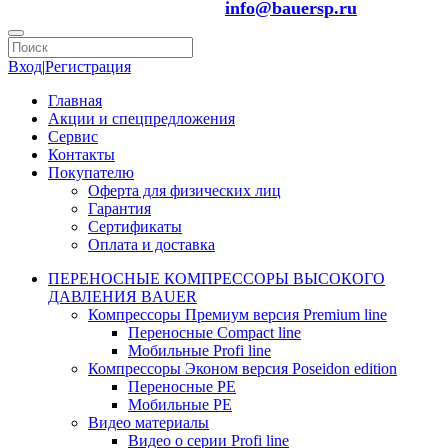
info@bauersp.ru
Вход
|
Регистрация
Главная
Акции и спецпредложения
Сервис
Контакты
Покупателю
Оферта для физических лиц
Гарантия
Сертификаты
Оплата и доставка
ПЕРЕНОСНЫЕ КОМПРЕССОРЫ ВЫСОКОГО
ДАВЛЕНИЯ BAUER
Компрессоры Премиум версия Premium line
Переносные Compact line
Мобильные Profi line
Компрессоры Эконом версия Poseidon edition
Переносные PE
Мобильные PE
Видео материалы
Видео о серии Profi line