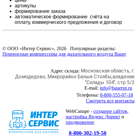
цены
артикулы
формирование заказа
автоматическое формирование счёта на
оплату,
коммерческого предложения и
договор
© ООО «Интер Сервис», 2026 Популярные разделы:
Переносные компрессоры для дыхательного воздуха Bauer
Московская область, г.
Адрес склада:
Домодедово,
Микрорайон Белые Столбы,
владение
"Склады 104", стр 5/2
E-mail:
info@bauersp.ru
Телефоны:
8-800-555-07-18
Смотреть все контакты
WebCanape -
создание сайтов
,
настройка Яндекс Директ
и
продвижение
8-800-302-19-50