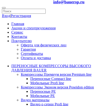
info@bauersp.ru
Вход
|
Регистрация
Главная
Акции и спецпредложения
Сервис
Контакты
Покупателю
Оферта для физических лиц
Гарантия
Сертификаты
Оплата и доставка
ПЕРЕНОСНЫЕ КОМПРЕССОРЫ ВЫСОКОГО
ДАВЛЕНИЯ BAUER
Компрессоры Премиум версия Premium line
Переносные Compact line
Мобильные Profi line
Компрессоры Эконом версия Poseidon edition
Переносные PE
Мобильные PE
Видео материалы
Видео о серии Profi line