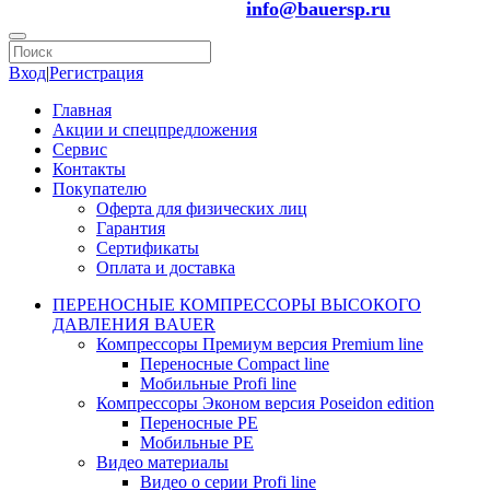
info@bauersp.ru
Вход
|
Регистрация
Главная
Акции и спецпредложения
Сервис
Контакты
Покупателю
Оферта для физических лиц
Гарантия
Сертификаты
Оплата и доставка
ПЕРЕНОСНЫЕ КОМПРЕССОРЫ ВЫСОКОГО
ДАВЛЕНИЯ BAUER
Компрессоры Премиум версия Premium line
Переносные Compact line
Мобильные Profi line
Компрессоры Эконом версия Poseidon edition
Переносные PE
Мобильные PE
Видео материалы
Видео о серии Profi line