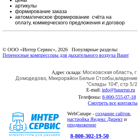
цены
артикулы
формирование заказа
автоматическое формирование счёта на
оплату,
коммерческого предложения и
договор
© ООО «Интер Сервис», 2026 Популярные разделы:
Переносные компрессоры для дыхательного воздуха Bauer
Московская область, г.
Адрес склада:
Домодедово,
Микрорайон Белые Столбы,
владение
"Склады 104", стр 5/2
E-mail:
info@bauersp.ru
Телефоны:
8-800-555-07-18
Смотреть все контакты
WebCanape -
создание сайтов
,
настройка Яндекс Директ
и
продвижение
8-800-302-19-50