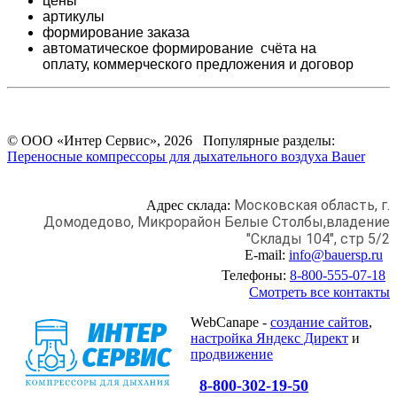
цены
артикулы
формирование заказа
автоматическое формирование счёта на
оплату,
коммерческого предложения и
договор
© ООО «Интер Сервис», 2026 Популярные разделы:
Переносные компрессоры для дыхательного воздуха Bauer
Московская область, г.
Адрес склада:
Домодедово,
Микрорайон Белые Столбы,
владение
"Склады 104", стр 5/2
E-mail:
info@bauersp.ru
Телефоны:
8-800-555-07-18
Смотреть все контакты
WebCanape -
создание сайтов
,
настройка Яндекс Директ
и
продвижение
8-800-302-19-50