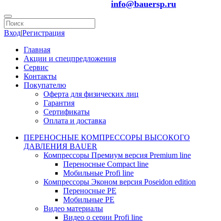
info@bauersp.ru
Вход
|
Регистрация
Главная
Акции и спецпредложения
Сервис
Контакты
Покупателю
Оферта для физических лиц
Гарантия
Сертификаты
Оплата и доставка
ПЕРЕНОСНЫЕ КОМПРЕССОРЫ ВЫСОКОГО
ДАВЛЕНИЯ BAUER
Компрессоры Премиум версия Premium line
Переносные Compact line
Мобильные Profi line
Компрессоры Эконом версия Poseidon edition
Переносные PE
Мобильные PE
Видео материалы
Видео о серии Profi line