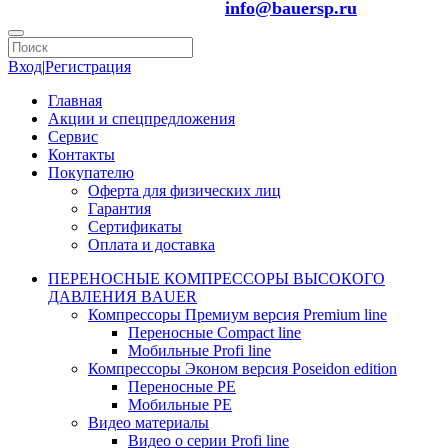
info@bauersp.ru
Вход
|
Регистрация
Главная
Акции и спецпредложения
Сервис
Контакты
Покупателю
Оферта для физических лиц
Гарантия
Сертификаты
Оплата и доставка
ПЕРЕНОСНЫЕ КОМПРЕССОРЫ ВЫСОКОГО
ДАВЛЕНИЯ BAUER
Компрессоры Премиум версия Premium line
Переносные Compact line
Мобильные Profi line
Компрессоры Эконом версия Poseidon edition
Переносные PE
Мобильные PE
Видео материалы
Видео о серии Profi line