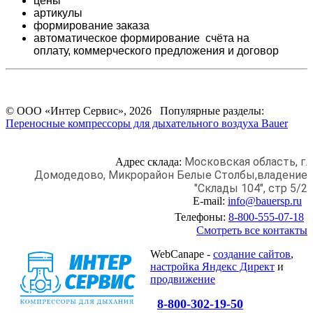
цены
артикулы
формирование заказа
автоматическое формирование счёта на
оплату,
коммерческого предложения и
договор
© ООО «Интер Сервис», 2026 Популярные разделы:
Переносные компрессоры для дыхательного воздуха Bauer
Московская область, г.
Адрес склада:
Домодедово,
Микрорайон Белые Столбы,
владение
"Склады 104", стр 5/2
E-mail:
info@bauersp.ru
Телефоны:
8-800-555-07-18
Смотреть все контакты
WebCanape -
создание сайтов
,
настройка Яндекс Директ
и
продвижение
8-800-302-19-50