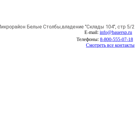
икрорайон Белые Столбы,
владение "Склады 104", стр 5/2
E-mail:
info@bauersp.ru
Телефоны:
8-800-555-07-18
Смотреть все контакты