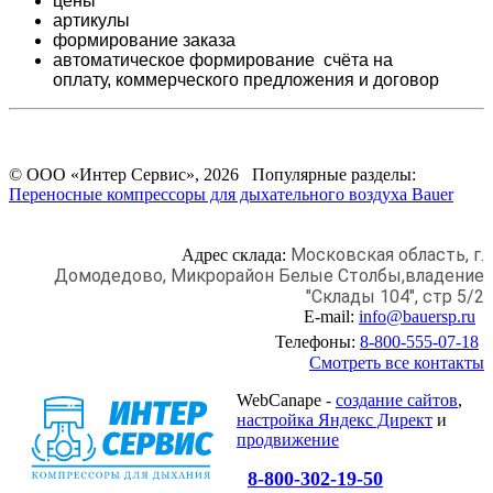
цены
артикулы
формирование заказа
автоматическое формирование счёта на
оплату,
коммерческого предложения и
договор
© ООО «Интер Сервис», 2026 Популярные разделы:
Переносные компрессоры для дыхательного воздуха Bauer
Московская область, г.
Адрес склада:
Домодедово,
Микрорайон Белые Столбы,
владение
"Склады 104", стр 5/2
E-mail:
info@bauersp.ru
Телефоны:
8-800-555-07-18
Смотреть все контакты
WebCanape -
создание сайтов
,
настройка Яндекс Директ
и
продвижение
8-800-302-19-50