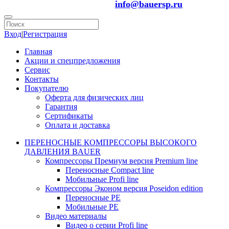
info@bauersp.ru
Вход
|
Регистрация
Главная
Акции и спецпредложения
Сервис
Контакты
Покупателю
Оферта для физических лиц
Гарантия
Сертификаты
Оплата и доставка
ПЕРЕНОСНЫЕ КОМПРЕССОРЫ ВЫСОКОГО
ДАВЛЕНИЯ BAUER
Компрессоры Премиум версия Premium line
Переносные Compact line
Мобильные Profi line
Компрессоры Эконом версия Poseidon edition
Переносные PE
Мобильные PE
Видео материалы
Видео о серии Profi line