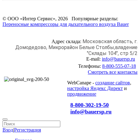
© ООО «Интер Сервис», 2026 Популярные разделы:
Переносные компрессоры для дыхательного воздуха Bauer
Московская область, г.
Адрес склада:
Домодедово,
Микрорайон Белые Столбы,
владение
"Склады 104", стр 5/2
E-mail:
info@bauersp.ru
Телефоны:
8-800-555-07-18
Смотреть все контакты
WebCanape -
создание сайтов
,
настройка Яндекс Директ
и
продвижение
8-800-302-19-50
info@bauersp.ru
Вход
|
Регистрация