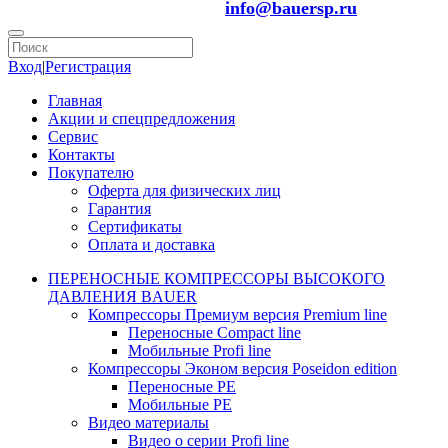
info@bauersp.ru
Вход
|
Регистрация
Главная
Акции и спецпредложения
Сервис
Контакты
Покупателю
Оферта для физических лиц
Гарантия
Сертификаты
Оплата и доставка
ПЕРЕНОСНЫЕ КОМПРЕССОРЫ ВЫСОКОГО
ДАВЛЕНИЯ BAUER
Компрессоры Премиум версия Premium line
Переносные Compact line
Мобильные Profi line
Компрессоры Эконом версия Poseidon edition
Переносные PE
Мобильные PE
Видео материалы
Видео о серии Profi line