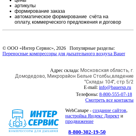
цены
артикулы
формирование заказа
автоматическое формирование счёта на
оплату,
коммерческого предложения и
договор
© ООО «Интер Сервис», 2026 Популярные разделы:
Переносные компрессоры для дыхательного воздуха Bauer
Московская область, г.
Адрес склада:
Домодедово,
Микрорайон Белые Столбы,
владение
"Склады 104", стр 5/2
E-mail:
info@bauersp.ru
Телефоны:
8-800-555-07-18
Смотреть все контакты
WebCanape -
создание сайтов
,
настройка Яндекс Директ
и
продвижение
8-800-302-19-50