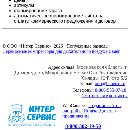
цены
артикулы
формирование заказа
автоматическое формирование счёта на
оплату,
коммерческого предложения и
договор
© ООО «Интер Сервис», 2026 Популярные разделы:
Переносные компрессоры для дыхательного воздуха Bauer
Московская область, г.
Адрес склада:
Домодедово,
Микрорайон Белые Столбы,
владение
"Склады 104", стр 5/2
E-mail:
info@bauersp.ru
Телефоны:
8-800-555-07-18
Смотреть все контакты
WebCanape -
создание сайтов
,
настройка Яндекс Директ
и
продвижение
8-800-302-19-50