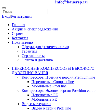
info@bauersp.ru
Вход
|
Регистрация
Главная
Акции и спецпредложения
Сервис
Контакты
Покупателю
Оферта для физических лиц
Гарантия
Сертификаты
Оплата и доставка
ПЕРЕНОСНЫЕ КОМПРЕССОРЫ ВЫСОКОГО
ДАВЛЕНИЯ BAUER
Компрессоры Премиум версия Premium line
Переносные Compact line
Мобильные Profi line
Компрессоры Эконом версия Poseidon edition
Переносные PE
Мобильные PE
Видео материалы
Видео о серии Profi line