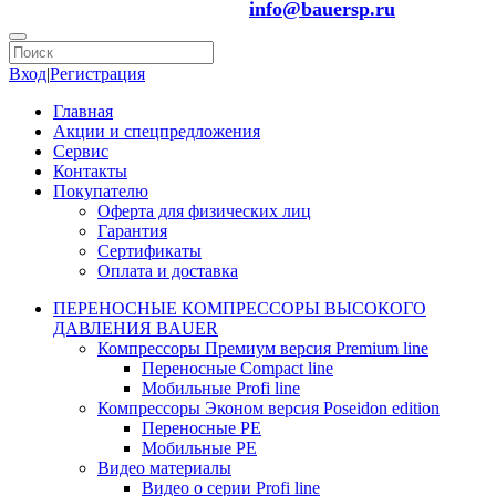
info@bauersp.ru
Вход
|
Регистрация
Главная
Акции и спецпредложения
Сервис
Контакты
Покупателю
Оферта для физических лиц
Гарантия
Сертификаты
Оплата и доставка
ПЕРЕНОСНЫЕ КОМПРЕССОРЫ ВЫСОКОГО
ДАВЛЕНИЯ BAUER
Компрессоры Премиум версия Premium line
Переносные Compact line
Мобильные Profi line
Компрессоры Эконом версия Poseidon edition
Переносные PE
Мобильные PE
Видео материалы
Видео о серии Profi line