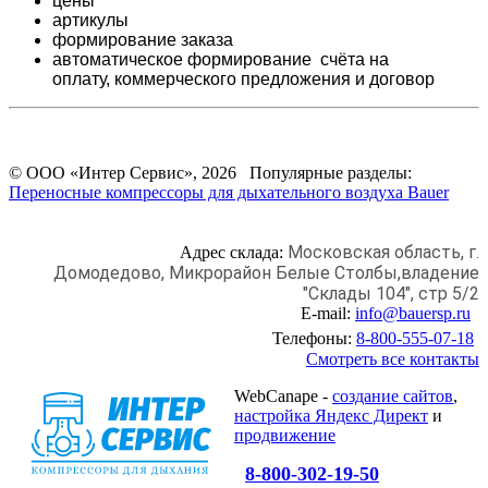
цены
артикулы
формирование заказа
автоматическое формирование счёта на
оплату,
коммерческого предложения и
договор
© ООО «Интер Сервис», 2026 Популярные разделы:
Переносные компрессоры для дыхательного воздуха Bauer
Московская область, г.
Адрес склада:
Домодедово,
Микрорайон Белые Столбы,
владение
"Склады 104", стр 5/2
E-mail:
info@bauersp.ru
Телефоны:
8-800-555-07-18
Смотреть все контакты
WebCanape -
создание сайтов
,
настройка Яндекс Директ
и
продвижение
8-800-302-19-50