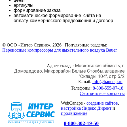
цены
артикулы
формирование заказа
автоматическое формирование счёта на
оплату,
коммерческого предложения и
договор
© ООО «Интер Сервис», 2026 Популярные разделы:
Переносные компрессоры для дыхательного воздуха Bauer
Московская область, г.
Адрес склада:
Домодедово,
Микрорайон Белые Столбы,
владение
"Склады 104", стр 5/2
E-mail:
info@bauersp.ru
Телефоны:
8-800-555-07-18
Смотреть все контакты
WebCanape -
создание сайтов
,
настройка Яндекс Директ
и
продвижение
8-800-302-19-50