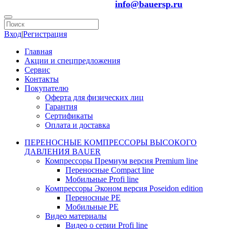
info@bauersp.ru
Вход
|
Регистрация
Главная
Акции и спецпредложения
Сервис
Контакты
Покупателю
Оферта для физических лиц
Гарантия
Сертификаты
Оплата и доставка
ПЕРЕНОСНЫЕ КОМПРЕССОРЫ ВЫСОКОГО
ДАВЛЕНИЯ BAUER
Компрессоры Премиум версия Premium line
Переносные Compact line
Мобильные Profi line
Компрессоры Эконом версия Poseidon edition
Переносные PE
Мобильные PE
Видео материалы
Видео о серии Profi line