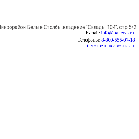
икрорайон Белые Столбы,
владение "Склады 104", стр 5/2
E-mail:
info@bauersp.ru
Телефоны:
8-800-555-07-18
Смотреть все контакты