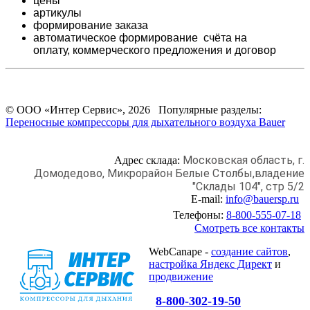
цены
артикулы
формирование заказа
автоматическое формирование счёта на
оплату,
коммерческого предложения и
договор
© ООО «Интер Сервис», 2026 Популярные разделы:
Переносные компрессоры для дыхательного воздуха Bauer
Московская область, г.
Адрес склада:
Домодедово,
Микрорайон Белые Столбы,
владение
"Склады 104", стр 5/2
E-mail:
info@bauersp.ru
Телефоны:
8-800-555-07-18
Смотреть все контакты
WebCanape -
создание сайтов
,
настройка Яндекс Директ
и
продвижение
8-800-302-19-50