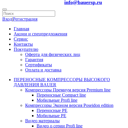
info@bauersp.ru
Вход
|
Регистрация
Главная
Акции и спецпредложения
Сервис
Контакты
Покупателю
Оферта для физических лиц
Гарантия
Сертификаты
Оплата и доставка
ПЕРЕНОСНЫЕ КОМПРЕССОРЫ ВЫСОКОГО
ДАВЛЕНИЯ BAUER
Компрессоры Премиум версия Premium line
Переносные Compact line
Мобильные Profi line
Компрессоры Эконом версия Poseidon edition
Переносные PE
Мобильные PE
Видео материалы
Видео о серии Profi line