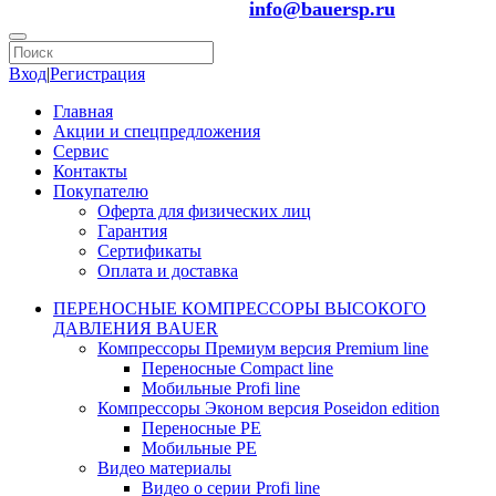
info@bauersp.ru
Вход
|
Регистрация
Главная
Акции и спецпредложения
Сервис
Контакты
Покупателю
Оферта для физических лиц
Гарантия
Сертификаты
Оплата и доставка
ПЕРЕНОСНЫЕ КОМПРЕССОРЫ ВЫСОКОГО
ДАВЛЕНИЯ BAUER
Компрессоры Премиум версия Premium line
Переносные Compact line
Мобильные Profi line
Компрессоры Эконом версия Poseidon edition
Переносные PE
Мобильные PE
Видео материалы
Видео о серии Profi line