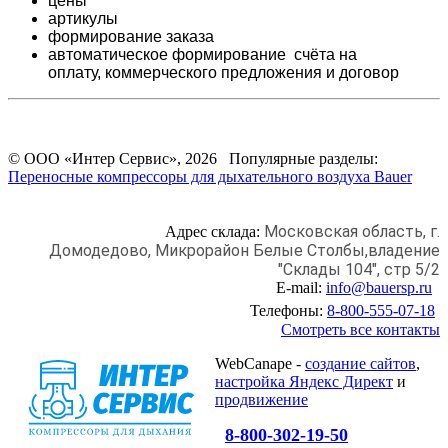
цены
артикулы
формирование заказа
автоматическое формирование счёта на
оплату,
коммерческого предложения и
договор
© ООО «Интер Сервис», 2026 Популярные разделы:
Переносные компрессоры для дыхательного воздуха Bauer
Московская область, г.
Адрес склада:
Домодедово,
Микрорайон Белые Столбы,
владение
"Склады 104", стр 5/2
E-mail:
info@bauersp.ru
Телефоны:
8-800-555-07-18
Смотреть все контакты
WebCanape -
создание сайтов
,
настройка Яндекс Директ
и
продвижение
8-800-302-19-50