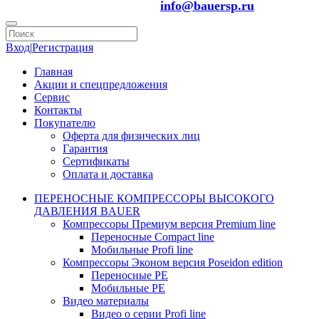
info@bauersp.ru
Вход
|
Регистрация
Главная
Акции и спецпредложения
Сервис
Контакты
Покупателю
Оферта для физических лиц
Гарантия
Сертификаты
Оплата и доставка
ПЕРЕНОСНЫЕ КОМПРЕССОРЫ ВЫСОКОГО
ДАВЛЕНИЯ BAUER
Компрессоры Премиум версия Premium line
Переносные Compact line
Мобильные Profi line
Компрессоры Эконом версия Poseidon edition
Переносные PE
Мобильные PE
Видео материалы
Видео о серии Profi line