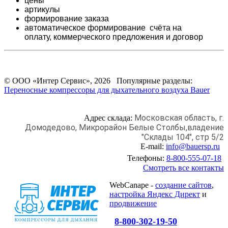
цены
артикулы
формирование заказа
автоматическое формирование счёта на
оплату,
коммерческого предложения и
договор
© ООО «Интер Сервис», 2026 Популярные разделы:
Переносные компрессоры для дыхательного воздуха Bauer
Московская область, г.
Адрес склада:
Домодедово,
Микрорайон Белые Столбы,
владение
"Склады 104", стр 5/2
E-mail:
info@bauersp.ru
Телефоны:
8-800-555-07-18
Смотреть все контакты
WebCanape -
создание сайтов
,
настройка Яндекс Директ
и
продвижение
8-800-302-19-50