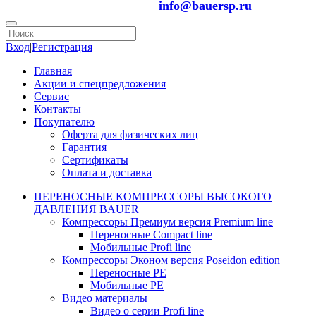
info@bauersp.ru
Вход
|
Регистрация
Главная
Акции и спецпредложения
Сервис
Контакты
Покупателю
Оферта для физических лиц
Гарантия
Сертификаты
Оплата и доставка
ПЕРЕНОСНЫЕ КОМПРЕССОРЫ ВЫСОКОГО
ДАВЛЕНИЯ BAUER
Компрессоры Премиум версия Premium line
Переносные Compact line
Мобильные Profi line
Компрессоры Эконом версия Poseidon edition
Переносные PE
Мобильные PE
Видео материалы
Видео о серии Profi line