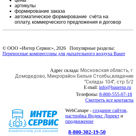
цены
артикулы
формирование заказа
автоматическое формирование счёта на
оплату,
коммерческого предложения и
договор
© ООО «Интер Сервис», 2026 Популярные разделы:
Переносные компрессоры для дыхательного воздуха Bauer
Московская область, г.
Адрес склада:
Домодедово,
Микрорайон Белые Столбы,
владение
"Склады 104", стр 5/2
E-mail:
info@bauersp.ru
Телефоны:
8-800-555-07-18
Смотреть все контакты
WebCanape -
создание сайтов
,
настройка Яндекс Директ
и
продвижение
8-800-302-19-50