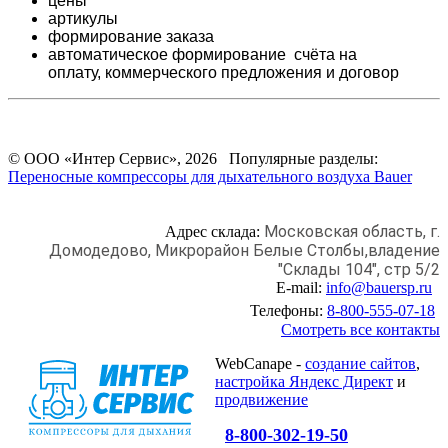
цены
артикулы
формирование заказа
автоматическое формирование счёта на
оплату,
коммерческого предложения и
договор
© ООО «Интер Сервис», 2026 Популярные разделы:
Переносные компрессоры для дыхательного воздуха Bauer
Московская область, г.
Адрес склада:
Домодедово,
Микрорайон Белые Столбы,
владение
"Склады 104", стр 5/2
E-mail:
info@bauersp.ru
Телефоны:
8-800-555-07-18
Смотреть все контакты
WebCanape -
создание сайтов
,
настройка Яндекс Директ
и
продвижение
8-800-302-19-50