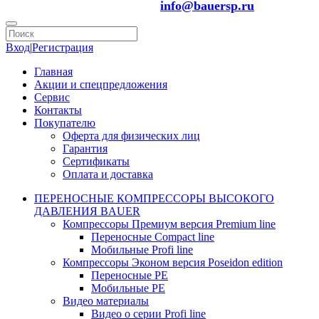
info@bauersp.ru
Вход
|
Регистрация
Главная
Акции и спецпредложения
Сервис
Контакты
Покупателю
Оферта для физических лиц
Гарантия
Сертификаты
Оплата и доставка
ПЕРЕНОСНЫЕ КОМПРЕССОРЫ ВЫСОКОГО
ДАВЛЕНИЯ BAUER
Компрессоры Премиум версия Premium line
Переносные Compact line
Мобильные Profi line
Компрессоры Эконом версия Poseidon edition
Переносные PE
Мобильные PE
Видео материалы
Видео о серии Profi line