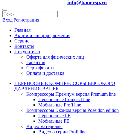
info@bauersp.ru
Вход
|
Регистрация
Главная
Акции и спецпредложения
Сервис
Контакты
Покупателю
Оферта для физических лиц
Гарантия
Сертификаты
Оплата и доставка
ПЕРЕНОСНЫЕ КОМПРЕССОРЫ ВЫСОКОГО
ДАВЛЕНИЯ BAUER
Компрессоры Премиум версия Premium line
Переносные Compact line
Мобильные Profi line
Компрессоры Эконом версия Poseidon edition
Переносные PE
Мобильные PE
Видео материалы
Видео о серии Profi line