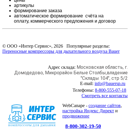
цены
артикулы
формирование заказа
автоматическое формирование счёта на
оплату,
коммерческого предложения и
договор
© ООО «Интер Сервис», 2026 Популярные разделы:
Переносные компрессоры для дыхательного воздуха Bauer
Московская область, г.
Адрес склада:
Домодедово,
Микрорайон Белые Столбы,
владение
"Склады 104", стр 5/2
E-mail:
info@bauersp.ru
Телефоны:
8-800-555-07-18
Смотреть все контакты
WebCanape -
создание сайтов
,
настройка Яндекс Директ
и
продвижение
8-800-302-19-50