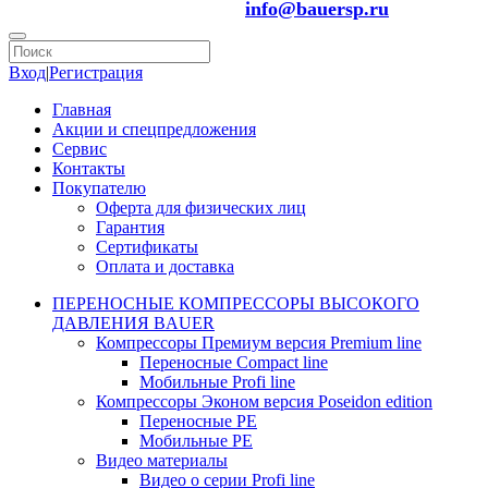
info@bauersp.ru
Вход
|
Регистрация
Главная
Акции и спецпредложения
Сервис
Контакты
Покупателю
Оферта для физических лиц
Гарантия
Сертификаты
Оплата и доставка
ПЕРЕНОСНЫЕ КОМПРЕССОРЫ ВЫСОКОГО
ДАВЛЕНИЯ BAUER
Компрессоры Премиум версия Premium line
Переносные Compact line
Мобильные Profi line
Компрессоры Эконом версия Poseidon edition
Переносные PE
Мобильные PE
Видео материалы
Видео о серии Profi line