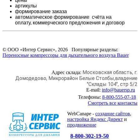
цены
артикулы
формирование заказа
автоматическое формирование счёта на
оплату,
коммерческого предложения и
договор
© ООО «Интер Сервис», 2026 Популярные разделы:
Переносные компрессоры для дыхательного воздуха Bauer
Московская область, г.
Адрес склада:
Домодедово,
Микрорайон Белые Столбы,
владение
"Склады 104", стр 5/2
E-mail:
info@bauersp.ru
Телефоны:
8-800-555-07-18
Смотреть все контакты
WebCanape -
создание сайтов
,
настройка Яндекс Директ
и
продвижение
8-800-302-19-50