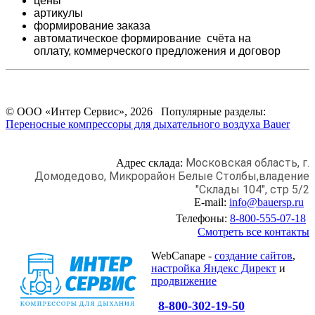
цены
артикулы
формирование заказа
автоматическое формирование счёта на
оплату,
коммерческого предложения и
договор
© ООО «Интер Сервис», 2026 Популярные разделы:
Переносные компрессоры для дыхательного воздуха Bauer
Московская область, г.
Адрес склада:
Домодедово,
Микрорайон Белые Столбы,
владение
"Склады 104", стр 5/2
E-mail:
info@bauersp.ru
Телефоны:
8-800-555-07-18
Смотреть все контакты
WebCanape -
создание сайтов
,
настройка Яндекс Директ
и
продвижение
8-800-302-19-50