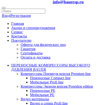
info@bauersp.ru
Вход
|
Регистрация
Главная
Акции и спецпредложения
Сервис
Контакты
Покупателю
Оферта для физических лиц
Гарантия
Сертификаты
Оплата и доставка
ПЕРЕНОСНЫЕ КОМПРЕССОРЫ ВЫСОКОГО
ДАВЛЕНИЯ BAUER
Компрессоры Премиум версия Premium line
Переносные Compact line
Мобильные Profi line
Компрессоры Эконом версия Poseidon edition
Переносные PE
Мобильные PE
Видео материалы
Видео о серии Profi line