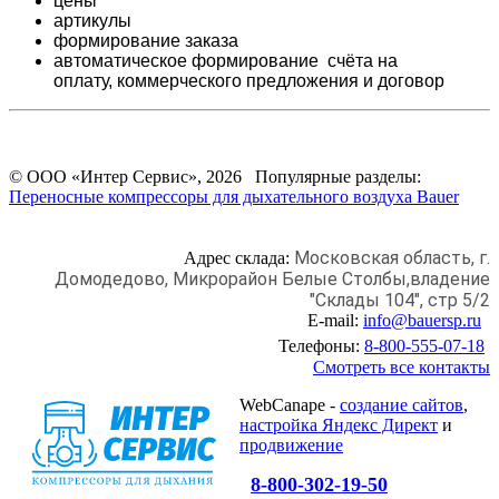
цены
артикулы
формирование заказа
автоматическое формирование счёта на
оплату,
коммерческого предложения и
договор
© ООО «Интер Сервис», 2026 Популярные разделы:
Переносные компрессоры для дыхательного воздуха Bauer
Московская область, г.
Адрес склада:
Домодедово,
Микрорайон Белые Столбы,
владение
"Склады 104", стр 5/2
E-mail:
info@bauersp.ru
Телефоны:
8-800-555-07-18
Смотреть все контакты
WebCanape -
создание сайтов
,
настройка Яндекс Директ
и
продвижение
8-800-302-19-50