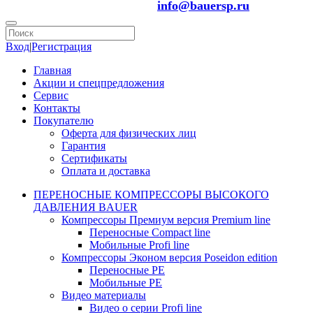
info@bauersp.ru
Вход
|
Регистрация
Главная
Акции и спецпредложения
Сервис
Контакты
Покупателю
Оферта для физических лиц
Гарантия
Сертификаты
Оплата и доставка
ПЕРЕНОСНЫЕ КОМПРЕССОРЫ ВЫСОКОГО
ДАВЛЕНИЯ BAUER
Компрессоры Премиум версия Premium line
Переносные Compact line
Мобильные Profi line
Компрессоры Эконом версия Poseidon edition
Переносные PE
Мобильные PE
Видео материалы
Видео о серии Profi line